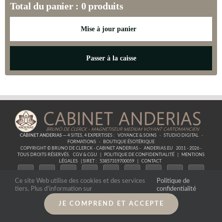
Total du panier :
0
produits
Mise à jour panier
Passer à la caisse
CABINET ANDERIAS
— 4 SITES, 4 EXPERTISES :
VOYANCE & SOINS
·
STUDIO DIGITAL
·
FORMATIONS
·
BOUTIQUE ÉSOTÉRIQUE
COPYRIGHT © BRUNO DE CLERCK - CABINET ANDERIAS -
ANDERIAS.EU
2011 - 2026 -
TOUS DROITS RÉSERVÉS.
CGV & CGU
|
POLITIQUE DE CONFIDENTIALITÉ
|
MENTIONS
LÉGALES
| SIRET :
53857319700059
|
CONTACT
Ce site Web utilise des cookies et des services
Politique de
tiers. Plus d'information sur
confidentialité
JE COMPREND ET ACCEPTE