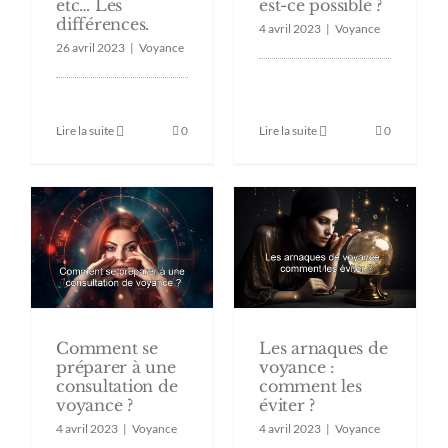
etc… Les
est-ce possible ?
différences.
4 avril 2023
|
Voyance
26 avril 2023
|
Voyance
Lire la suite
0
Lire la suite
0
Comment se
Les arnaques de
préparer à une
voyance :
consultation de
comment les
voyance ?
éviter ?
4 avril 2023
|
Voyance
4 avril 2023
|
Voyance