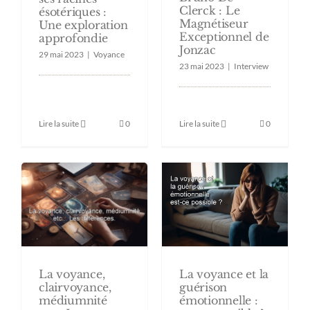
Clerck : Le
ésotériques :
Magnétiseur
Une exploration
Exceptionnel de
approfondie
Jonzac
29 mai 2023
|
Voyance
23 mai 2023
|
Interview
Lire la suite
0
Lire la suite
0
La voyance,
La voyance et la
clairvoyance,
guérison
médiumnité
émotionnelle :