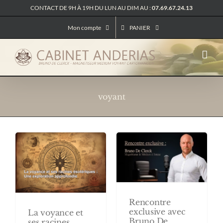
Passer
CONTACT DE 9H À 19H DU LUN AU DIM AU :
07.69.67.24.13
au
contenu
Mon compte
PANIER
voyant
Rencontre
exclusive avec
La voyance et
Bruno De
ses racines