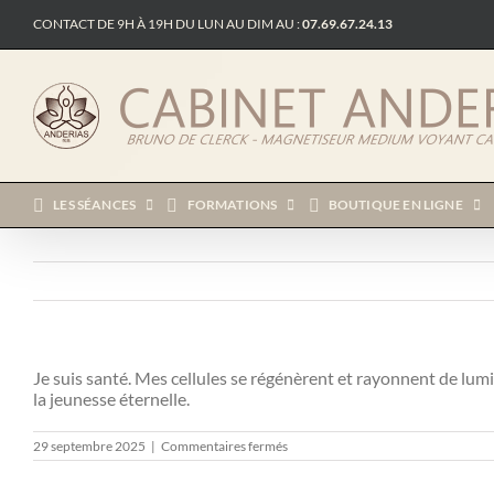
Passer
CONTACT DE 9H À 19H DU LUN AU DIM AU :
07.69.67.24.13
au
contenu
LES SÉANCES
FORMATIONS
BOUTIQUE EN LIGNE
Je suis santé. Mes cellules se régénèrent et rayonnent de lumiè
la jeunesse éternelle.
sur
29 septembre 2025
|
Commentaires fermés
Messages
Des