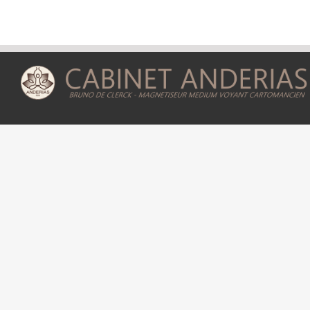
Astres
–
43
Je
Suis
Santé