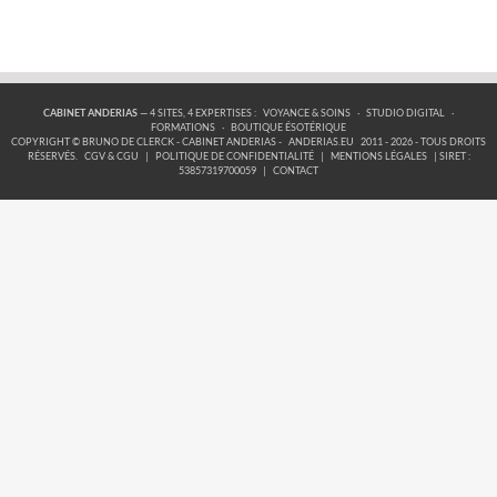
CABINET ANDERIAS
— 4 SITES, 4 EXPERTISES :
VOYANCE & SOINS
·
STUDIO DIGITAL
·
FORMATIONS
·
BOUTIQUE ÉSOTÉRIQUE
COPYRIGHT © BRUNO DE CLERCK - CABINET ANDERIAS -
ANDERIAS.EU
2011 - 2026 - TOUS DROITS
RÉSERVÉS.
CGV & CGU
|
POLITIQUE DE CONFIDENTIALITÉ
|
MENTIONS LÉGALES
| SIRET :
53857319700059
|
CONTACT