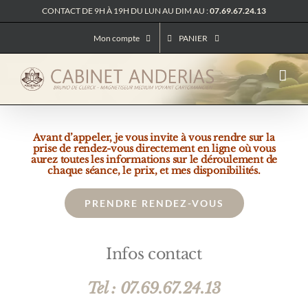
Passer
CONTACT DE 9H À 19H DU LUN AU DIM AU :
07.69.67.24.13
au
contenu
Mon compte
PANIER
Avant d’appeler, je vous invite à vous rendre sur la
prise de rendez-vous directement en ligne où vous
aurez toutes les informations sur le déroulement de
chaque séance, le prix, et mes disponibilités.
PRENDRE RENDEZ-VOUS
Infos contact
Tel : 07.69.67.24.13