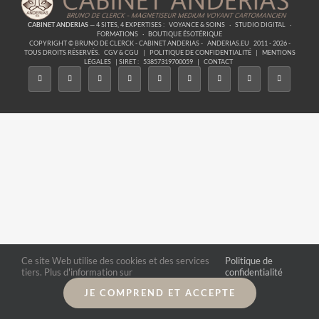
CABINET ANDERIAS
— 4 SITES, 4 EXPERTISES :
VOYANCE & SOINS
·
STUDIO DIGITAL
·
FORMATIONS
·
BOUTIQUE ÉSOTÉRIQUE
COPYRIGHT © BRUNO DE CLERCK - CABINET ANDERIAS -
ANDERIAS.EU
2011 - 2026 -
TOUS DROITS RÉSERVÉS.
CGV & CGU
|
POLITIQUE DE CONFIDENTIALITÉ
|
MENTIONS
LÉGALES
| SIRET :
53857319700059
|
CONTACT
Ce site Web utilise des cookies et des services
Politique de
tiers. Plus d'information sur
confidentialité
JE COMPREND ET ACCEPTE