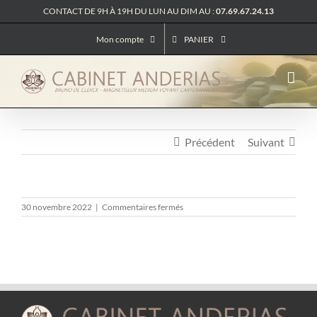
Passer
CONTACT DE 9H À 19H DU LUN AU DIM AU :
07.69.67.24.13
au
contenu
Mon compte
PANIER
Précédent
Suivant
sur
30 novembre 2022
|
Commentaires fermés
TIKTOK
–
REFORMULER