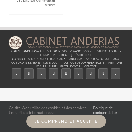
Lire la suite
Commentaires
sur
fermés
Formation
Passeur
d’âme
CABINET ANDERIAS
— 4 SITES, 4 EXPERTISES :
VOYANCE & SOINS
·
STUDIO DIGITAL
·
FORMATIONS
·
BOUTIQUE ÉSOTÉRIQUE
COPYRIGHT © BRUNO DE CLERCK - CABINET ANDERIAS -
ANDERIAS.EU
2011 - 2026 -
TOUS DROITS RÉSERVÉS.
CGV & CGU
|
POLITIQUE DE CONFIDENTIALITÉ
|
MENTIONS
LÉGALES
| SIRET :
53857319700059
|
CONTACT
Ce site Web utilise des cookies et des services
Politique de
tiers. Plus d'information sur
confidentialité
JE COMPREND ET ACCEPTE