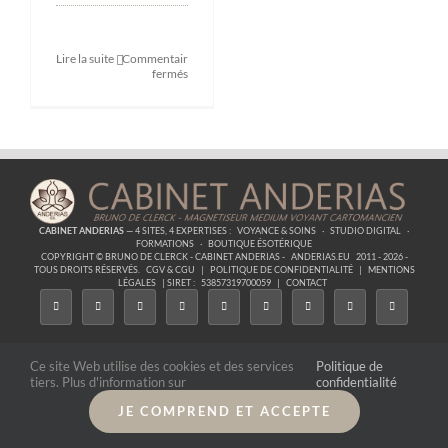
Lire la suite
Commentaires
sur
fermés
Formation
Comment
régler
les
problèmes
de
couple
CABINET ANDERIAS
— 4 SITES, 4 EXPERTISES :
VOYANCE & SOINS
·
STUDIO DIGITAL
·
FORMATIONS
·
BOUTIQUE ÉSOTÉRIQUE
COPYRIGHT © BRUNO DE CLERCK - CABINET ANDERIAS -
ANDERIAS.EU
2011 - 2026 -
TOUS DROITS RÉSERVÉS.
CGV & CGU
|
POLITIQUE DE CONFIDENTIALITÉ
|
MENTIONS
LÉGALES
| SIRET :
53857319700059
|
CONTACT
Ce site Web utilise des cookies et des services
Politique de
tiers. Plus d'information sur
confidentialité
JE COMPREND ET ACCEPTE