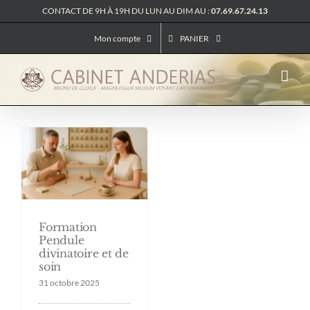
Passer
CONTACT DE 9H À 19H DU LUN AU DIM AU :
07.69.67.24.13
au
contenu
Mon compte
PANIER
Formation
Pendule
divinatoire et de
soin
31 octobre 2025