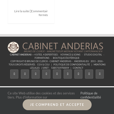
Lire la suite
Commentaires
sur
fermés
Formation
Pendule
divinatoire
et
de
soin
CABINET ANDERIAS
— 4 SITES, 4 EXPERTISES :
VOYANCE & SOINS
·
STUDIO DIGITAL
·
FORMATIONS
·
BOUTIQUE ÉSOTÉRIQUE
COPYRIGHT © BRUNO DE CLERCK - CABINET ANDERIAS -
ANDERIAS.EU
2011 - 2026 -
TOUS DROITS RÉSERVÉS.
CGV & CGU
|
POLITIQUE DE CONFIDENTIALITÉ
|
MENTIONS
LÉGALES
| SIRET :
53857319700059
|
CONTACT
Ce site Web utilise des cookies et des services
Politique de
tiers. Plus d'information sur
confidentialité
JE COMPREND ET ACCEPTE