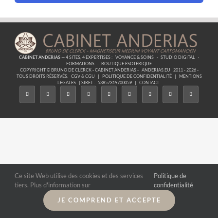
CABINET ANDERIAS
— 4 SITES, 4 EXPERTISES :
VOYANCE & SOINS
·
STUDIO DIGITAL
·
FORMATIONS
·
BOUTIQUE ÉSOTÉRIQUE
COPYRIGHT © BRUNO DE CLERCK - CABINET ANDERIAS -
ANDERIAS.EU
2011 - 2026 -
TOUS DROITS RÉSERVÉS.
CGV & CGU
|
POLITIQUE DE CONFIDENTIALITÉ
|
MENTIONS
LÉGALES
| SIRET :
53857319700059
|
CONTACT
Ce site Web utilise des cookies et des services
Politique de
tiers. Plus d'information sur
confidentialité
JE COMPREND ET ACCEPTE