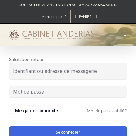
Passer
CONTACT DE 9H À 19H DU LUN AU DIM AU :
07.69.67.24.13
au
Mon compte
PANIER
contenu
Salut, bon retour !
Me garder connecté
Mot de passe oublié ?
Se connecter