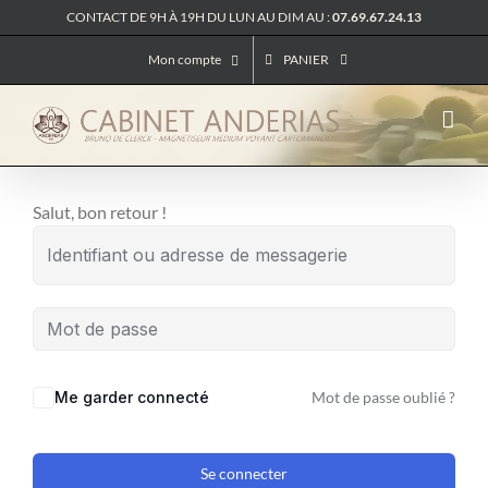
Passer
CONTACT DE 9H À 19H DU LUN AU DIM AU :
07.69.67.24.13
au
Mon compte
PANIER
contenu
Salut, bon retour !
Me garder connecté
Mot de passe oublié ?
Se connecter