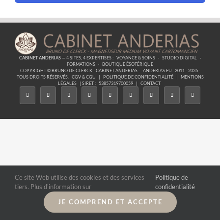
CABINET ANDERIAS
— 4 SITES, 4 EXPERTISES :
VOYANCE & SOINS
·
STUDIO DIGITAL
·
FORMATIONS
·
BOUTIQUE ÉSOTÉRIQUE
COPYRIGHT © BRUNO DE CLERCK - CABINET ANDERIAS -
ANDERIAS.EU
2011 - 2026 -
TOUS DROITS RÉSERVÉS.
CGV & CGU
|
POLITIQUE DE CONFIDENTIALITÉ
|
MENTIONS
LÉGALES
| SIRET :
53857319700059
|
CONTACT
Ce site Web utilise des cookies et des services
Politique de
tiers. Plus d'information sur
confidentialité
JE COMPREND ET ACCEPTE