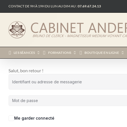
Passer
CONTACT DE 9H À 19H DU LUN AU DIM AU :
07.69.67.24.13
au
contenu
LES SÉANCES
FORMATIONS
BOUTIQUE EN LIGNE
Salut, bon retour !
Me garder connecté