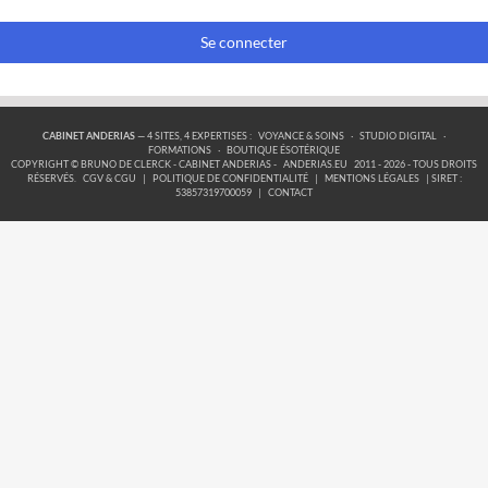
Se connecter
CABINET ANDERIAS
— 4 SITES, 4 EXPERTISES :
VOYANCE & SOINS
·
STUDIO DIGITAL
·
FORMATIONS
·
BOUTIQUE ÉSOTÉRIQUE
COPYRIGHT © BRUNO DE CLERCK - CABINET ANDERIAS -
ANDERIAS.EU
2011 - 2026 - TOUS DROITS
RÉSERVÉS.
CGV & CGU
|
POLITIQUE DE CONFIDENTIALITÉ
|
MENTIONS LÉGALES
| SIRET :
53857319700059
|
CONTACT