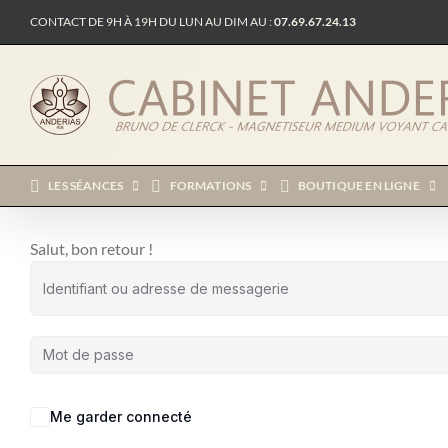
Passer
CONTACT DE 9H À 19H DU LUN AU DIM AU :
07.69.67.24.13
au
contenu
LES SÉANCES
FORMATIONS
BOUTIQUE EN LIGNE
Salut, bon retour !
Me garder connecté