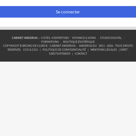
Se connecter
CABINET ANDERIAS
— 4 SITES, 4 EXPERTISES :
VOYANCE & SOINS
·
STUDIO DIGITAL
·
FORMATIONS
·
BOUTIQUE ÉSOTÉRIQUE
COPYRIGHT © BRUNO DE CLERCK - CABINET ANDERIAS -
ANDERIAS.EU
2011 - 2026 - TOUS DROITS
RÉSERVÉS.
CGV & CGU
|
POLITIQUE DE CONFIDENTIALITÉ
|
MENTIONS LÉGALES
| SIRET :
53857319700059
|
CONTACT