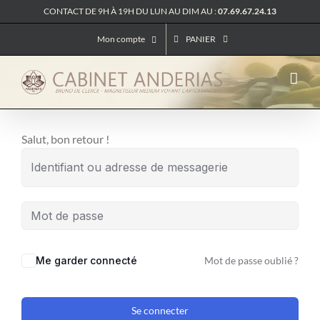
Passer
CONTACT DE 9H À 19H DU LUN AU DIM AU :
07.69.67.24.13
au
Mon compte
PANIER
contenu
Salut, bon retour !
Me garder connecté
Mot de passe oublié ?
Se connecter