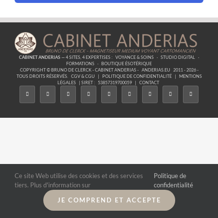
CABINET ANDERIAS
— 4 SITES, 4 EXPERTISES :
VOYANCE & SOINS
·
STUDIO DIGITAL
·
FORMATIONS
·
BOUTIQUE ÉSOTÉRIQUE
COPYRIGHT © BRUNO DE CLERCK - CABINET ANDERIAS -
ANDERIAS.EU
2011 - 2026 -
TOUS DROITS RÉSERVÉS.
CGV & CGU
|
POLITIQUE DE CONFIDENTIALITÉ
|
MENTIONS
LÉGALES
| SIRET :
53857319700059
|
CONTACT
Ce site Web utilise des cookies et des services
Politique de
tiers. Plus d'information sur
confidentialité
JE COMPREND ET ACCEPTE