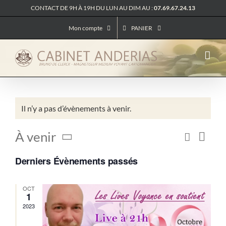
Passer
CONTACT DE 9H À 19H DU LUN AU DIM AU :
07.69.67.24.13
au
contenu
Mon compte
PANIER
Il n’y a pas d’évènements à venir.
Navig
À venir
Recherc
Recher
Liste
de
Sélectionnez
vues
et
Derniers Évènements passés
Évèn
une
navigat
date.
de
OCT
vues
1
Évènem
2023