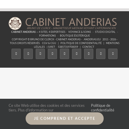
CABINET ANDERIAS
— 4 SITES, 4 EXPERTISES :
VOYANCE & SOINS
·
STUDIO DIGITAL
·
FORMATIONS
·
BOUTIQUE ÉSOTÉRIQUE
COPYRIGHT © BRUNO DE CLERCK - CABINET ANDERIAS -
ANDERIAS.EU
2011 - 2026 -
TOUS DROITS RÉSERVÉS.
CGV & CGU
|
POLITIQUE DE CONFIDENTIALITÉ
|
MENTIONS
LÉGALES
| SIRET :
53857319700059
|
CONTACT
Ce site Web utilise des cookies et des services
Politique de
tiers. Plus d'information sur
confidentialité
JE COMPREND ET ACCEPTE