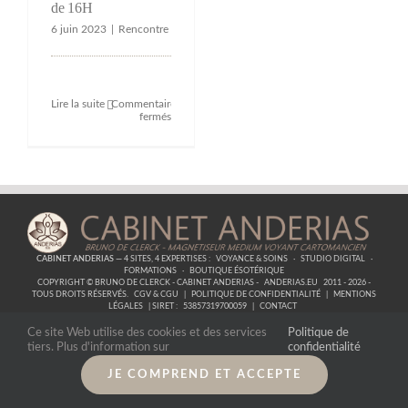
de 16H
6 juin 2023
|
Rencontre
Lire la suite
Commentaires
sur
fermés
Rencontre
et
Podcast
sur
Bordeaux
Samedi
24
Juin
2023
à
partir
CABINET ANDERIAS
— 4 SITES, 4 EXPERTISES :
VOYANCE & SOINS
·
STUDIO DIGITAL
·
de
FORMATIONS
·
BOUTIQUE ÉSOTÉRIQUE
16H
COPYRIGHT © BRUNO DE CLERCK - CABINET ANDERIAS -
ANDERIAS.EU
2011 - 2026 -
TOUS DROITS RÉSERVÉS.
CGV & CGU
|
POLITIQUE DE CONFIDENTIALITÉ
|
MENTIONS
LÉGALES
| SIRET :
53857319700059
|
CONTACT
Ce site Web utilise des cookies et des services
Politique de
tiers. Plus d'information sur
confidentialité
JE COMPREND ET ACCEPTE