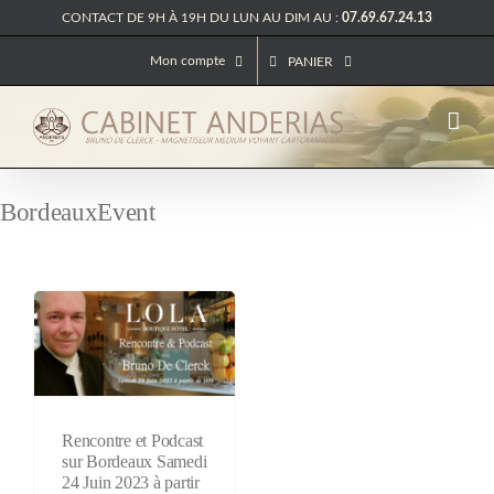
Passer
CONTACT DE 9H À 19H DU LUN AU DIM AU :
07.69.67.24.13
au
contenu
Mon compte
PANIER
BordeauxEvent
Rencontre et Podcast
sur Bordeaux Samedi
24 Juin 2023 à partir