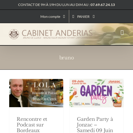
Passer
CONTACT DE 9H À 19H DU LUN AU DIM AU :
07.69.67.24.13
au
contenu
Mon compte
PANIER
bruno
Rencontre et
Garden Party à
Podcast sur
Jonzac –
Bordeaux
Samedi 09 Juin