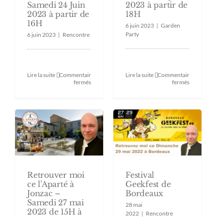
Samedi 24 Juin
2023 à partir de
2023 à partir de
18H
16H
6 juin 2023
|
Garden
Party
6 juin 2023
|
Rencontre
Lire la suite
Commentaires
Lire la suite
Commentaires
sur
sur
fermés
fermés
Rencontre
Garden
et
Party
Podcast
à
sur
Jonzac
Bordeaux
–
Samedi
Samedi
24
09
Juin
Juin
2023
2023
à
à
partir
partir
de
de
Retrouver moi
Festival
16H
18H
ce l’Aparté à
Geekfest de
Jonzac –
Bordeaux
Samedi 27 mai
28 mai
2023 de 15H à
2022
|
Rencontre