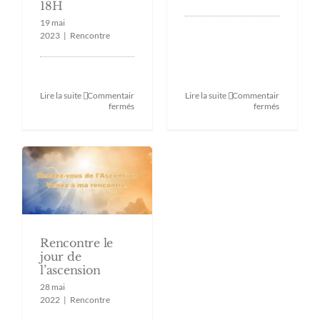
18H
19 mai
2023
|
Rencontre
Lire la suite
Commentaires
Lire la suite
Commentaires
sur
sur
fermés
fermés
Retrouver
Festival
moi
Geekfest
ce
de
l’Aparté
Bordeaux
à
Jonzac
–
Samedi
27
mai
2023
de
Rencontre le
15H
jour de
à
18H
l’ascension
28 mai
2022
|
Rencontre