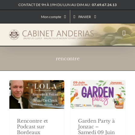
Passer
CONTACT DE 9H À 19H DU LUN AU DIM AU :
07.69.67.24.13
au
contenu
Mon compte
PANIER
rencontre
Rencontre et
Garden Party à
Podcast sur
Jonzac –
Bordeaux
Samedi 09 Juin