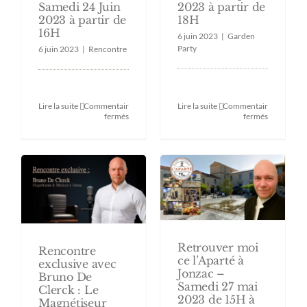
Samedi 24 Juin
2023 à partir de
2023 à partir de
18H
16H
6 juin 2023
|
Garden
Party
6 juin 2023
|
Rencontre
Lire la suite
Commentaires
Lire la suite
Commentaires
sur
sur
fermés
fermés
Rencontre
Garden
et
Party
Podcast
à
sur
Jonzac
Bordeaux
–
Samedi
Samedi
24
09
Juin
Juin
2023
2023
à
à
partir
partir
de
de
Retrouver moi
16H
18H
Rencontre
ce l’Aparté à
exclusive avec
Jonzac –
Bruno De
Samedi 27 mai
Clerck : Le
2023 de 15H à
Magnétiseur