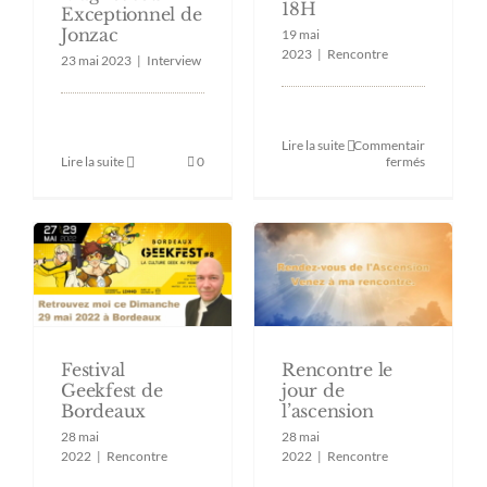
18H
Exceptionnel de
Jonzac
19 mai
2023
|
Rencontre
23 mai 2023
|
Interview
Lire la suite
Commentaires
sur
Lire la suite
0
fermés
Retrouver
moi
ce
l’Aparté
à
Jonzac
–
Samedi
27
mai
2023
de
Rencontre le
Festival
15H
jour de
Geekfest de
à
18H
l’ascension
Bordeaux
28 mai
28 mai
2022
|
Rencontre
2022
|
Rencontre