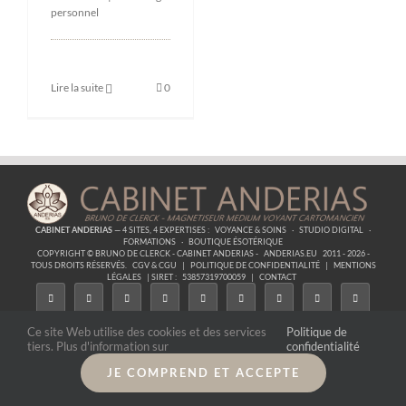
personnel
Lire la suite
0
CABINET ANDERIAS
— 4 SITES, 4 EXPERTISES :
VOYANCE & SOINS
·
STUDIO DIGITAL
·
FORMATIONS
·
BOUTIQUE ÉSOTÉRIQUE
COPYRIGHT © BRUNO DE CLERCK - CABINET ANDERIAS -
ANDERIAS.EU
2011 - 2026 -
TOUS DROITS RÉSERVÉS.
CGV & CGU
|
POLITIQUE DE CONFIDENTIALITÉ
|
MENTIONS
LÉGALES
| SIRET :
53857319700059
|
CONTACT
Ce site Web utilise des cookies et des services
Politique de
tiers. Plus d'information sur
confidentialité
JE COMPREND ET ACCEPTE