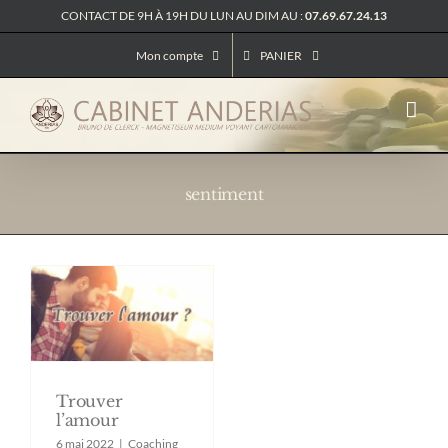
Passer
CONTACT DE 9H À 19H DU LUN AU DIM AU :
07.69.67.24.13
au
contenu
Mon compte
PANIER
sentiment
Trouver
l’amour
6 mai 2022
|
Coaching