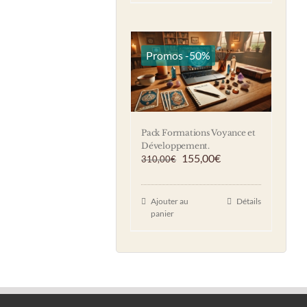
Promos -50%
Pack Formations Voyance et
Développement.
Le
Le
155,00
€
310,00
€
prix
prix
initial
actuel
était :
est :
Ajouter au
Détails
310,00€.
155,00€.
panier