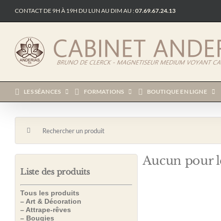
Passer
CONTACT DE 9H À 19H DU LUN AU DIM AU :
07.69.67.24.13
au
contenu
LES SÉANCES
FORMATIONS
BOUTIQUE EN LIGNE
Rechercher:
Aucun pour l
Liste des produits
Tous les produits
– Art & Décoration
– Attrape-rêves
– Bougies