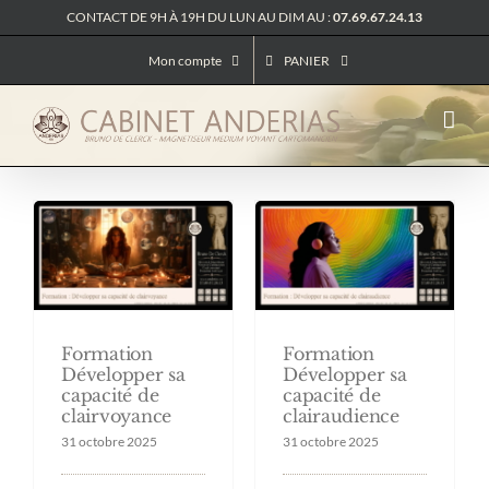
Passer
CONTACT DE 9H À 19H DU LUN AU DIM AU :
07.69.67.24.13
au
contenu
Mon compte
PANIER
Formation
Formation
Développer sa
Développer sa
capacité de
capacité de
clairvoyance
clairaudience
31 octobre 2025
31 octobre 2025