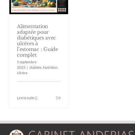
Alimentation
adaptée pour
diabétiques avec
ulcères à
l’estomac : Guide
complet
5 septembre
2023
|
diabète
,
Nutrition
,
Ulcère
Lire la suite
0