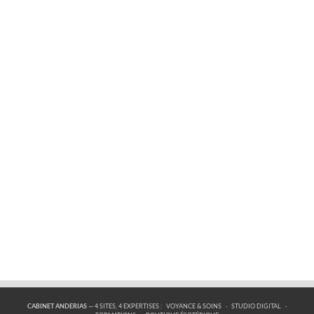
CABINET ANDERIAS
— 4 SITES, 4 EXPERTISES :
VOYANCE & SOINS
·
STUDIO DIGITAL
·