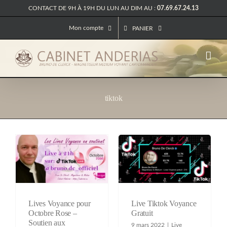
Passer
CONTACT DE 9H À 19H DU LUN AU DIM AU :
07.69.67.24.13
au
contenu
Mon compte
PANIER
tiktok
Lives Voyance pour
Live Tiktok Voyance
Octobre Rose –
Gratuit
Soutien aux
9 mars 2022
|
Live