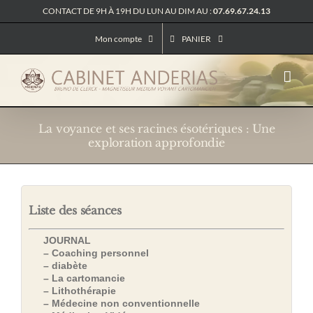
Passer
CONTACT DE 9H À 19H DU LUN AU DIM AU :
07.69.67.24.13
au
contenu
Mon compte
PANIER
La voyance et ses racines ésotériques : Une
exploration approfondie
Liste des séances
JOURNAL
– Coaching personnel
– diabète
– La cartomancie
– Lithothérapie
– Médecine non conventionnelle